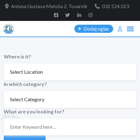
Skip
Antuna Gustava Matoša 2, Tovarnik
032 524 023
to
content
Dodaj oglas
Where is it?
In which category?
What are you looking for?